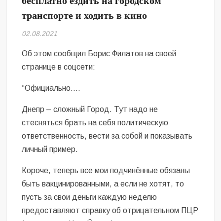
бесплатно ездить на городском
Безугла закликає валити Сирського
транспорте и ходить в кино
Світові бренди одягу та взуття: розвиток ринку та вплив на
02.08.2021
сучасну моду
Об этом сообщил Борис Филатов на своей
Командувач ВМС Неїжпапа закликав не дестабілізувати ситуацію
странице в соцсети:
навколо керівництва армії
“Официально.…
Днепр – сложный Город. Тут надо не
стесняться брать на себя политическую
ответственность, вести за собой и показывать
личный пример.
Короче, теперь все мои подчинённые обязаны
быть вакцинированными, а если не хотят, то
пусть за свои деньги каждую неделю
предоставляют справку об отрицательном ПЦР