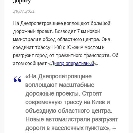
дорогу
Безугла закликає валити Сирського
29.07.2021
Світові бренди одягу та взуття: розвиток ринку та вплив на
сучасну моду
На Днепропетровщине воплощают большой
дорожный проект. Возводят 7 км новой
Командувач ВМС Неїжпапа закликав не дестабілізувати ситуацію
магистрали в обход областного центра. Она
навколо керівництва армії
соединит трассу Н-08 с Южным мостом и
разгрузит город от транзитного транспорта. Об
этом сообщает «
Днепр оперативный
«.
«На Днепропетровщине
воплощают масштабные
дорожные проекты. Строят
современную трассу на Киев и
объездную областного центра.
Новые автомагистрали разгрузят
дороги в населенных пунктах», –