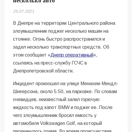
несколько авто
Безугла закликає валити Сирського
25.07.2021
Світові бренди одягу та взуття: розвиток ринку та вплив на
сучасну моду
В Днепре на территории Центрального района
злоумышленник поджег несколько машин на
Командувач ВМС Неїжпапа закликав не дестабілізувати ситуацію
стоянке. Огонь быстро распространился и
навколо керівництва армії
задел несколько транспортных средств. Об
этом сообщает «
Днепр оперативный
«,
ссылаясь на пресс-службу ГСЧС в
Днепропетровской области.
Инцидент произошел на улице Менахем-Мендл-
Шнеерсона, около 5:50, на парковке. По словам
очевидцев, неизвестный залил горючую
жидкость под капот BMW и поджег ее. После
чего злоумышленник бросил емкость у
автомобиля Volkswagen Golf, на который
перекинулось пламя. Во время происшествия