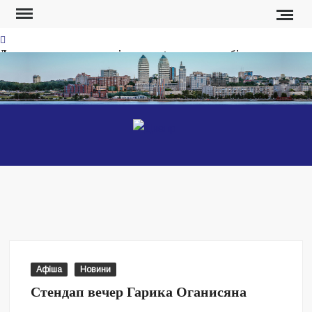
Перейти
к
содержимому
Допомога, яку не можна відкладати: як працює мобільна медична
платформа в польових умовах
Одежда Acne Studios: баланс стиля, качества и
функциональности
ДНЕ
Новост
Проросійський політик Краснов влаштував мовну провокацію на
сесії міськради Дніпра — ЗМІ
Днепр
Топосадовець Нацполіції Лавренчук, якого пов’язують із
кришуванням нелегального бізнесу, збагатився під час війни —
ЗМІ
Моя робота — війна
Фронт платить кровʼю за піар та «реформи» Федорова, —
Афіша
Новини
військові записали звернення про ситуацію на фронті
Стендап вечер Гарика Оганисяна
Хто і як збирав людей на мітинг проти звільнення Федорова