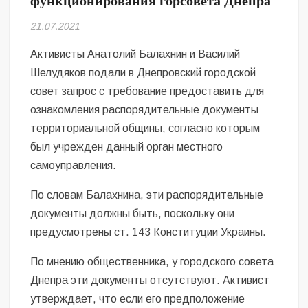
функционирования горсовета Днепра
Безугла закликає валити Сирського
21.07.2021
Світові бренди одягу та взуття: розвиток ринку та вплив на
сучасну моду
Активисты Анатолий Балахнин и Василий
Шелудяков подали в Днепровский городской
Командувач ВМС Неїжпапа закликав не дестабілізувати ситуацію
совет запрос с требование предоставить для
навколо керівництва армії
ознакомления распорядительные документы
территориальной общины, согласно которым
был учрежден данный орган местного
самоуправления.
По словам Балахнина, эти распорядительные
документы должны быть, поскольку они
предусмотрены ст. 143 Конституции Украины.
По мнению общественника, у городского совета
Днепра эти документы отсутствуют. Активист
утверждает, что если его предположение