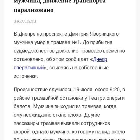
мужчина, движение транспорта
Безугла закликає валити Сирського
парализовано
Світові бренди одягу та взуття: розвиток ринку та вплив на
19.07.2021
сучасну моду
В Днепре на проспекте Дмитрия Яворницкого
Командувач ВМС Неїжпапа закликав не дестабілізувати ситуацію
мужчина умер в трамвае №1. До прибытия
навколо керівництва армії
судмедэкспертов движение трамваев временно
остановлено, об этом сообщает «
Днепр
оперативный
«, ссылаясь на собственные
источники.
Происшествие случилось 19 июля, около 9:20, в
районе трамвайной остановки у Театра оперы и
балета. Мужчина выходил из трамвая, когда
ему неожиданно стало плохо. Другие
пассажиры трамвая вызвали сотрудников
скорой, однако мужчина, которому на вид около