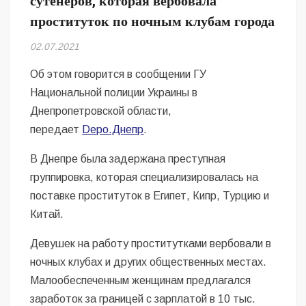
сутенеров, которая вербовала
Безугла закликає валити Сирського
проституток по ночным клубам города
Світові бренди одягу та взуття: розвиток ринку та вплив на
02.07.2021
сучасну моду
Об этом говорится в сообщении ГУ
Командувач ВМС Неїжпапа закликав не дестабілізувати ситуацію
Национальной полиции Украины в
навколо керівництва армії
Днепропетровской области,
передает
Depo.Днепр
.
В Днепре была задержана преступная
группировка, которая специализировалась на
поставке проституток в Египет, Кипр, Турцию и
Китай.
Девушек на работу проститутками вербовали в
ночных клубах и других общественных местах.
Малообеспеченным женщинам предлагался
заработок за границей с зарплатой в 10 тыс.