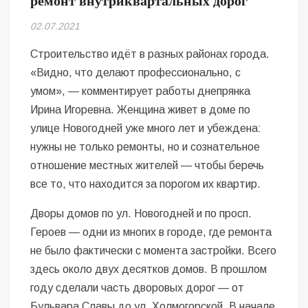
ремонт внутриквартальных дорог
Безугла закликає валити Сирського
02.07.2021
Світові бренди одягу та взуття: розвиток ринку та вплив на
сучасну моду
Строительство идёт в разных районах города.
«Видно, что делают профессионально, с
Командувач ВМС Неїжпапа закликав не дестабілізувати ситуацію
умом», — комментирует работы днепрянка
навколо керівництва армії
Ирина Игоревна. Женщина живет в доме по
улице Новогодней уже много лет и убеждена:
нужны не только ремонты, но и сознательное
отношение местных жителей — чтобы беречь
все то, что находится за порогом их квартир.
Дворы домов по ул. Новогодней и по просп.
Героев — одни из многих в городе, где ремонта
не было фактически с момента застройки. Всего
здесь около двух десятков домов. В прошлом
году сделали часть дворовых дорог — от
Бульвара Славы до ул. Холмогорской. В начале