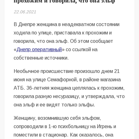
прохожим и говорила, что она эльф
Безугла закликає валити Сирського
22.06.2021
Світові бренди одягу та взуття: розвиток ринку та вплив на
сучасну моду
В Днепре женщина в неадекватном состоянии
ходила по улице, приставала к прохожим и
Командувач ВМС Неїжпапа закликав не дестабілізувати ситуацію
говорила, что она эльф. Об этом сообщает
навколо керівництва армії
«
Днепр оперативный
» со ссылкой на
собственные источники.
Необычное происшествие произошло днем 21
июня на улице Семафорной, в районе магазина
АТБ. 36-летняя женщина цеплялась к прохожим,
говорила разную несуразицу, и утверждала, что
она эльф и ее видят только эльфы.
Женщину, возомнившую себя эльфом,
сопроводили в 1-ю психбольницу на Игрень и
поместили в стационар. Как оказалось, она