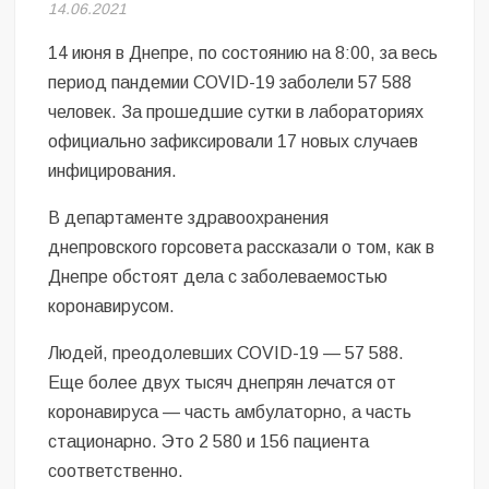
Безугла закликає валити Сирського
14.06.2021
14 июня в Днепре, по состоянию на 8:00, за весь
Світові бренди одягу та взуття: розвиток ринку та вплив на
сучасну моду
период пандемии COVID-19 заболели 57 588
человек. За прошедшие сутки в лабораториях
Командувач ВМС Неїжпапа закликав не дестабілізувати ситуацію
официально зафиксировали 17 новых случаев
навколо керівництва армії
инфицирования.
В департаменте здравоохранения
днепровского горсовета рассказали о том, как в
Днепре обстоят дела с заболеваемостью
коронавирусом.
Людей, преодолевших COVID-19 — 57 588.
Еще более двух тысяч днепрян лечатся от
коронавируса — часть амбулаторно, а часть
стационарно. Это 2 580 и 156 пациента
соответственно.