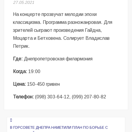
Безугла закликає валити Сирського
27.05.2021
На концерте прозвучат мелодии эпохи
Світові бренди одягу та взуття: розвиток ринку та вплив на
сучасну моду
классицизма. Программа разножанровая. Для
зрителей сыграют произведения Гайдна,
Командувач ВМС Неїжпапа закликав не дестабілізувати ситуацію
Моцарта и Бетховена. Солирует Владислав
навколо керівництва армії
Петрик.
Где:
Днепропетровская филармония
Когда:
19:00
Цена:
150-450 гривен
Телефон:
(098) 303-64-12, (099) 207-80-82
Навигация
по
В ГОРСОВЕТЕ ДНЕПРА НАМЕТИЛИ ПЛАН ПО БОРЬБЕ С