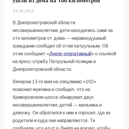
ушли из дома на 100 километров
Безугла закликає валити Сирського
14.05.2021
Світові бренди одягу та взуття: розвиток ринку та вплив на
сучасну моду
В Днепропетровской области
несовершеннолетние дети находились сами за
Командувач ВМС Неїжпапа закликав не дестабілізувати ситуацію
сто километров от дома — неравнодушный
навколо керівництва армії
гражданин сообщил об этом патрульным. Об
этом сообщает «
Днепр оперативный
» о ссылкой
на пресс-службу Патрульной полиции в
Днепропетровской области.
Вечером 13-го мая на спецлинию «102»
позвонил мужчина и сообщил, что на
Криворожском шоссе обнаружил двух
несовершеннолетних детей — мальчика и
девочку. Он обратился к ним и спросил, где их
родители и куда они направляются. Те
сообщили, что идут в Днепр на вокзал, чтобы