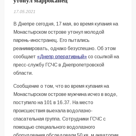
утонул марроканец
Безугла закликає валити Сирського
17.05.2021
Світові бренди одягу та взуття: розвиток ринку та вплив на
сучасну моду
В Днепре сегодня, 17 мая, во время купания на
Монастырском острове утонул молодой
Командувач ВМС Неїжпапа закликав не дестабілізувати ситуацію
парень-иностранец. Его пытались
навколо керівництва армії
реанимировать, однако безуспешно. Об этом
сообщает
«Днепр оперативный»
со ссылкой на
пресс-службу ГСЧС в Днепропетровской
области.
Сообщение о том, что во время купания на
Монастырском острове мужчина исчез в воде,
поступило на 101 в 16.37. На место
происшествия выехала водолазно-
спасательная группа. Сотрудники ГСЧС с
помощью специального водолазного
оборудования обследовали 50 кв. м акватории.