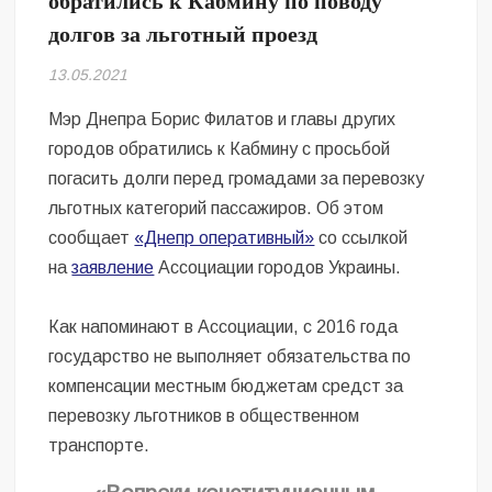
обратились к Кабмину по поводу
Безугла закликає валити Сирського
долгов за льготный проезд
Світові бренди одягу та взуття: розвиток ринку та вплив на
13.05.2021
сучасну моду
Мэр Днепра Борис Филатов и главы других
Командувач ВМС Неїжпапа закликав не дестабілізувати ситуацію
городов обратились к Кабмину с просьбой
навколо керівництва армії
погасить долги перед громадами за перевозку
льготных категорий пассажиров. Об этом
сообщает
«Днепр оперативный»
со ссылкой
на
заявление
Ассоциации городов Украины.
Как напоминают в Ассоциации, с 2016 года
государство не выполняет обязательства по
компенсации местным бюджетам средст за
перевозку льготников в общественном
транспорте.