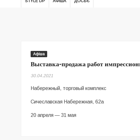
STYLE DP
АФІША
ДОСЬЄ
Афіша
Выставка-продажа работ импрессион
30.04.2021
Набережный, торговый комплекс
Сичеславская Набережная, 62а
20 апреля — 31 мая