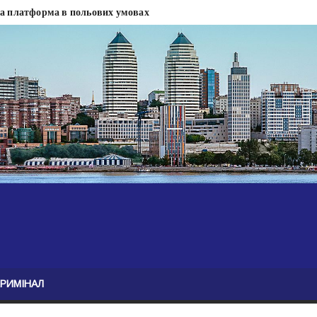
на платформа в польових умовах
сти
 сесії міськради Дніпра — ЗМІ
анням нелегального бізнесу, збагатився під час війни — ЗМІ
ові записали звернення про ситуацію на фронті
Безугла закликає валити Сирського
асну моду
ю навколо керівництва армії
КРИМІНАЛ