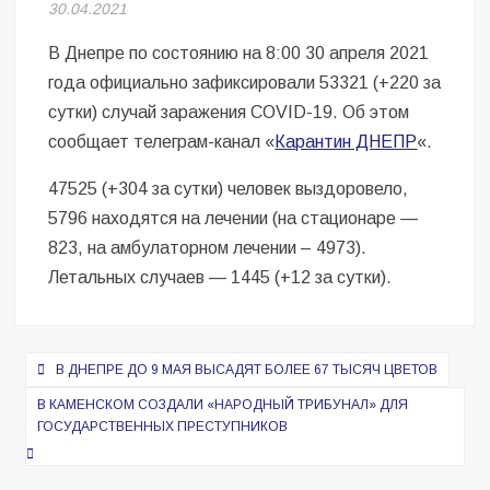
Безугла закликає валити Сирського
30.04.2021
В Днепре по состоянию на 8:00 30 апреля 2021
Світові бренди одягу та взуття: розвиток ринку та вплив на
сучасну моду
года официально зафиксировали 53321 (+220 за
сутки) случай заражения COVID-19. Об этом
Командувач ВМС Неїжпапа закликав не дестабілізувати ситуацію
сообщает телеграм-канал «
Карантин ДНЕПР
«.
навколо керівництва армії
47525 (+304 за сутки) человек выздоровело,
5796 находятся на лечении (на стационаре —
823, на амбулаторном лечении – 4973).
Летальных случаев — 1445 (+12 за сутки).
Навигация
В ДНЕПРЕ ДО 9 МАЯ ВЫСАДЯТ БОЛЕЕ 67 ТЫСЯЧ ЦВЕТОВ
по
В КАМЕНСКОМ СОЗДАЛИ «НАРОДНЫЙ ТРИБУНАЛ» ДЛЯ
записям
ГОСУДАРСТВЕННЫХ ПРЕСТУПНИКОВ