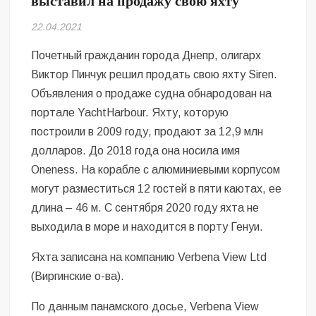
выставил на продажу свою яхту
Безугла закликає валити Сирського
22.04.2021
Світові бренди одягу та взуття: розвиток ринку та вплив на
сучасну моду
Почетный гражданин города Днепр, олигарх
Виктор Пинчук решил продать свою яхту Siren.
Командувач ВМС Неїжпапа закликав не дестабілізувати ситуацію
Объявления о продаже судна обнародован на
навколо керівництва армії
портале YachtHarbour. Яхту, которую
построили в 2009 году, продают за 12,9 млн
долларов. До 2018 года она носила имя
Oneness. На корабле с алюминиевыми корпусом
могут разместиться 12 гостей в пяти каютах, ее
длина – 46 м. С сентября 2020 году яхта не
выходила в море и находится в порту Генуи.
Яхта записана на компанию Verbena View Ltd
(Виргинские о-ва).
По данным панамского досье, Verbena View