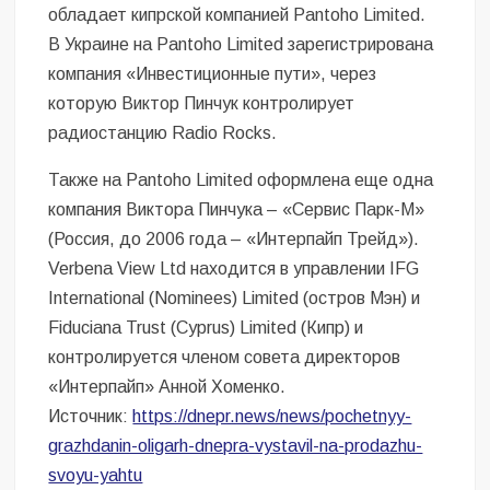
обладает кипрской компанией Pantoho Limited.
В Украине на Pantoho Limited зарегистрирована
компания «Инвестиционные пути», через
которую Виктор Пинчук контролирует
радиостанцию Radio Rocks.
Также на Pantoho Limited оформлена еще одна
компания Виктора Пинчука – «Сервис Парк-М»
(Россия, до 2006 года – «Интерпайп Трейд»).
Verbena View Ltd находится в управлении IFG
International (Nominees) Limited (остров Мэн) и
Fiduciana Trust (Cyprus) Limited (Кипр) и
контролируется членом совета директоров
«Интерпайп» Анной Хоменко.
Источник:
https://dnepr.news/news/pochetnyy-
grazhdanin-oligarh-dnepra-vystavil-na-prodazhu-
svoyu-yahtu