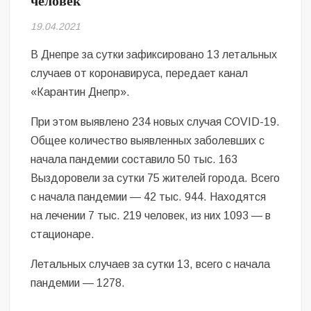
человек
Безугла закликає валити Сирського
19.04.2021
Світові бренди одягу та взуття: розвиток ринку та вплив на
сучасну моду
В Днепре за сутки зафиксировано 13 летальных
случаев от коронавируса, передает канал
Командувач ВМС Неїжпапа закликав не дестабілізувати ситуацію
«Карантин Днепр».
навколо керівництва армії
При этом выявлено 234 новых случая COVID-19.
Общее количество выявленных заболевших с
начала пандемии составило 50 тыс. 163
Выздоровели за сутки 75 жителей города. Всего
с начала пандемии — 42 тыс. 944. Находятся
на лечении 7 тыс. 219 человек, из них 1093 — в
стационаре.
Летальных случаев за сутки 13, всего с начала
пандемии — 1278.