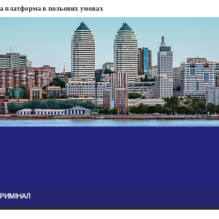
на платформа в польових умовах
сти
 сесії міськради Дніпра — ЗМІ
анням нелегального бізнесу, збагатився під час війни — ЗМІ
ові записали звернення про ситуацію на фронті
Безугла закликає валити Сирського
асну моду
ю навколо керівництва армії
КРИМІНАЛ