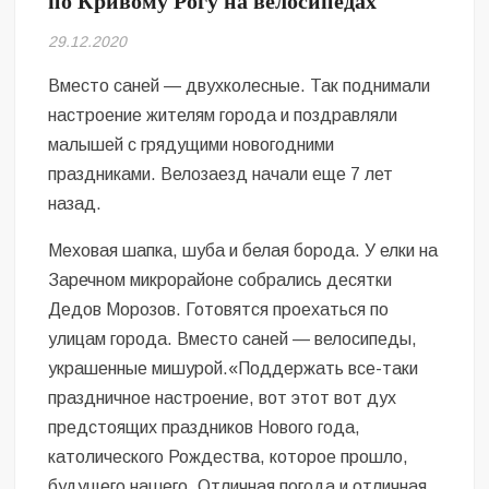
по Кривому Рогу на велосипедах
Безугла закликає валити Сирського
29.12.2020
Світові бренди одягу та взуття: розвиток ринку та вплив на
сучасну моду
Вместо саней — двухколесные. Так поднимали
настроение жителям города и поздравляли
Командувач ВМС Неїжпапа закликав не дестабілізувати ситуацію
малышей с грядущими новогодними
навколо керівництва армії
праздниками. Велозаезд начали еще 7 лет
назад.
Меховая шапка, шуба и белая борода. У елки на
Заречном микрорайоне собрались десятки
Дедов Морозов. Готовятся проехаться по
улицам города. Вместо саней — велосипеды,
украшенные мишурой.«Поддержать все-таки
праздничное настроение, вот этот вот дух
предстоящих праздников Нового года,
католического Рождества, которое прошло,
будущего нашего. Отличная погода и отличная