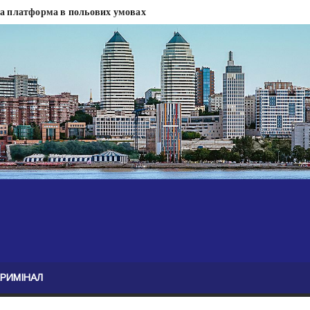
на платформа в польових умовах
сти
 сесії міськради Дніпра — ЗМІ
анням нелегального бізнесу, збагатився під час війни — ЗМІ
ові записали звернення про ситуацію на фронті
Безугла закликає валити Сирського
асну моду
ю навколо керівництва армії
КРИМІНАЛ