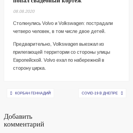
попал свадебный кортеж
Безугла закликає валити Сирського
08.08.2020
Світові бренди одягу та взуття: розвиток ринку та вплив на
сучасну моду
Столкнулись Volvo и Volkswagen: пострадали
четверо человек, в том числе двое детей.
Командувач ВМС Неїжпапа закликав не дестабілізувати ситуацію
навколо керівництва армії
Предварительно, Volkswagen выезжал из
прилегающей территории со стороны улицы
Европейской. Volvo ехал по набережной в
сторону цирка.
Навигация
КОРБАН ГЕННАДИЙ
COVID-19 В ДНЕПРЕ
по
записям
Добавить
комментарий