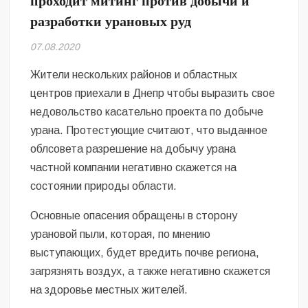
проходит митинг против добычи и
Безугла закликає валити Сирського
разработки урановых руд
Світові бренди одягу та взуття: розвиток ринку та вплив на
07.08.2020
сучасну моду
Жители нескольких районов и областных
Командувач ВМС Неїжпапа закликав не дестабілізувати ситуацію
центров приехали в Днепр чтобы выразить свое
навколо керівництва армії
недовольство касательно проекта по добыче
урана. Протестующие считают, что выданное
облсовета разрешение на добычу урана
частной компании негативно скажется на
состоянии природы области.
Основные опасения обращены в сторону
урановой пыли, которая, по мнению
выступающих, будет вредить почве региона,
загрязнять воздух, а также негативно скажется
на здоровье местных жителей.