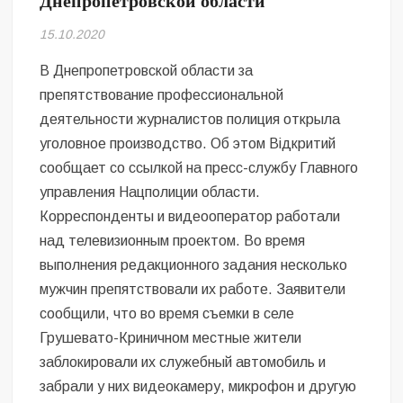
Днепропетровской области
Безугла закликає валити Сирського
15.10.2020
Світові бренди одягу та взуття: розвиток ринку та вплив на
сучасну моду
В Днепропетровской области за
препятствование профессиональной
Командувач ВМС Неїжпапа закликав не дестабілізувати ситуацію
деятельности журналистов полиция открыла
навколо керівництва армії
уголовное производство. Об этом Відкритий
сообщает со ссылкой на пресс-службу Главного
управления Нацполиции области.
Корреспонденты и видеооператор работали
над телевизионным проектом. Во время
выполнения редакционного задания несколько
мужчин препятствовали их работе. Заявители
сообщили, что во время съемки в селе
Грушевато-Криничном местные жители
заблокировали их служебный автомобиль и
забрали у них видеокамеру, микрофон и другую