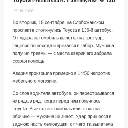
Toyota столкнулась с автобусом № 136
Безугла закликає валити Сирського
15.09.2020
Світові бренди одягу та взуття: розвиток ринку та вплив на
сучасну моду
Во вторник, 15 сентября, на Слобожанском
проспекте столкнулись Toyota и 136-й автобус.
Командувач ВМС Неїжпапа закликав не дестабілізувати ситуацію
От удара автомобиль вылетел на тротуар,
навколо керівництва армії
зацепил пешехода и врезался в забор. Мужчина
получил травмы — с места аварии его забрала
скорая помощь.
Авария произошла примерно в 14:50 напротив
мебельного магазина.
Со слов водителя автобуса, он перестраивался
из ряда в ряд, когда перед ним появилась
Toyota. Выехал автомобиль или стоял на
обочине — мужчина не знает. Удар пришелся в
заднюю часть легковушки, от чего та вылетела