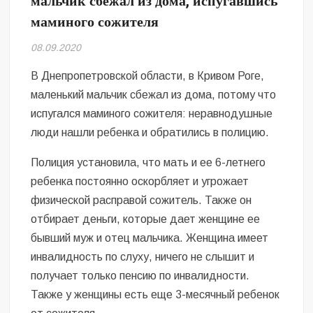
мальчик сбежал из дома, испугавшись
Безугла закликає валити Сирського
маминого сожителя
Світові бренди одягу та взуття: розвиток ринку та вплив на
08.09.2020
сучасну моду
В Днепропетровской области, в Кривом Роге,
Командувач ВМС Неїжпапа закликав не дестабілізувати ситуацію
маленький мальчик сбежал из дома, потому что
навколо керівництва армії
испугался маминого сожителя: неравнодушные
люди нашли ребенка и обратились в полицию.
Полиция установила, что мать и ее 6-летнего
ребенка постоянно оскорбляет и угрожает
физической расправой сожитель. Также он
отбирает деньги, которые дает женщине ее
бывший муж и отец мальчика. Женщина имеет
инвалидность по слуху, ничего не слышит и
получает только пенсию по инвалидности.
Также у женщины есть еще 3-месячный ребенок