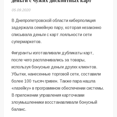
деньги с чужих дисконтных карт
Безугла закликає валити Сирського
05.09.2020
Світові бренди одягу та взуття: розвиток ринку та вплив на
сучасну моду
В Днепропетровской области киберполиция
задержала семейную пару, которая незаконно
Командувач ВМС Неїжпапа закликав не дестабілізувати ситуацію
списывала деньги с карт лояльности сети
навколо керівництва армії
супермаркетов.
Фигуранты изготавливали дубликаты карт,
после чего расплачивались за товары,
используя бонусные деньги других клиентов.
Убытки, нанесенные торговой сети, составили
более 100 тысяч гривен. Также пара нашла
«лазейку» в программном обеспечении системы.
В приложении управления карточками
злоумышленники восстанавливали бонусный
баланс.