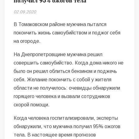
получил 95% ожогов тела
Безугла закликає валити Сирського
02.09.2020
Світові бренди одягу та взуття: розвиток ринку та вплив на
сучасну моду
В Томаковском районе мужчина пытался
покончить жизнь самоубийством и поджог себя
Командувач ВМС Неїжпапа закликав не дестабілізувати ситуацію
на огороде.
навколо керівництва армії
На Днепропетровщине мужчина решил
совершить самоубийство. Когда дома никого не
было он решил облиться бензином и поджечь
себя. Желание покончить с собой у жителя
области не получилось: очевидцы обнаружили
горящего человека и вызвали сотрудников
скорой помощи.
Когда человека госпитализировали, эксперты
обнаружили, что мужчина получил 95% ожогов
тела. В настоящее время прогнозов